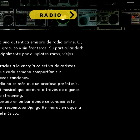
RADIO
ge
 una auténtica emisora de radio online. O,
 gratuito y sin fronteras. Su particularidad:
cipalmente por dubplates raros, viejos
racias a la energía colectiva de artistas,
que cada semana compartían sus
uevas canciones.
dio no es más que un precioso paréntesis,
ad musical que perdura a través de algunos
de streaming.
pirado en un bar donde se concibió este
ue frecuentaba Django Reinhardt en aquella
el músico...