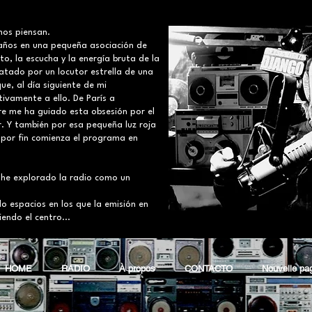
nos piensan.
 años en una pequeña asociación de
nto, la escucha y la energía bruta de la
ratado por un locutor estrella de una
e, al día siguiente de mi
tivamente a ello. De París a
pre me ha guiado esta obsesión por el
ar. Y también por esa pequeña luz roja
 por fin comienza el programa en
 he explorado la radio como un
ndo espacios en los que la emisión en
iendo el centro...
HOME
RADIO
À propos
CONTACTO
Nouvelle pa