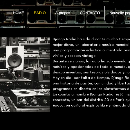
HOME
RADIO
À propos
CONTACTO
Nouvelle pa
Django Radio ha sido durante mucho tiempo
mejor dicho, un laboratorio musical mundial,
una programación ecléctica alimentada prin
vinilos y casetes vintage.
Durante seis años, la radio ha sobrevivido g
músicos y apasionados de todo el mundo, 
descubrimientos, sus tesoros olvidados y n
Hoy en día, por falta de tiempo, Django Ra
una historia de pasión, comunidad y libert
programas en directo en las plataformas 
En cuanto al nombre Django Radio, está ins
concepto, un bar del distrito 20 de París q
época, un guiño al espíritu libre y nómada d