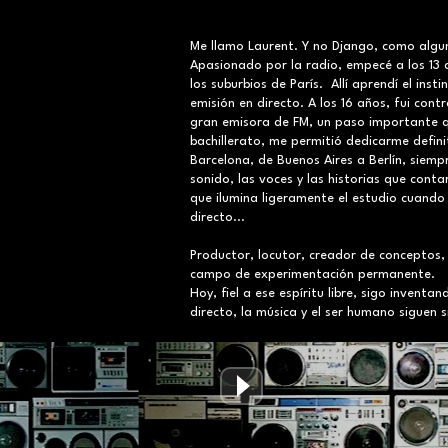
Me llamo Laurent. Y no Django, como algu
Apasionado por la radio, empecé a los 13
los suburbios de París. Allí aprendí el insti
emisión en directo. A los 16 años, fui cont
gran emisora de FM, un paso importante qu
bachillerato, me permitió dedicarme defini
Barcelona, de Buenos Aires a Berlín, siem
sonido, las voces y las historias que cont
que ilumina ligeramente el estudio cuando
directo...
Productor, locutor, creador de conceptos,
campo de experimentación permanente.
Hoy, fiel a ese espíritu libre, sigo inventa
directo, la música y el ser humano siguen s