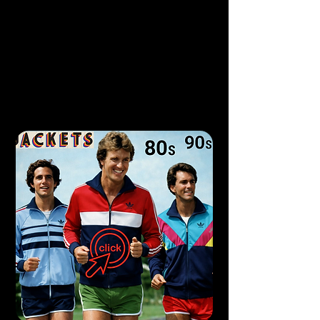
Chaquetas deportivas míticas, cortes 
atrevidos, materiales y colores que 
marcaron a toda una generación. Entre 
ellas, ocupan un lugar especial las 
chaquetas Adidas de aquellos años, que 
con el tiempo se han convertido en una 
auténtica colección personal.

Hoy he decidido poner estas prendas en 
circulación. Ponerlas a la venta supone, 
por un lado, permitir que otros 
apasionados de lo vintage les den una 
nueva vida y, por otro, convertir esta 
colección en el motor de un proyecto 
que me apasiona: financiar la creación 
de un programa semanal. Cada prenda 
comprada es, por lo tanto, mucho más 
que un simple objeto vintage: es una 