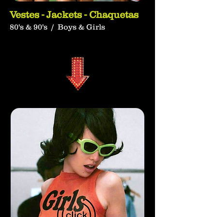
pequeña contribución a una aventura 
Vestes - Jackets - Chaquetas
creativa y radiofónica.
80's & 90's / Boys & Girls