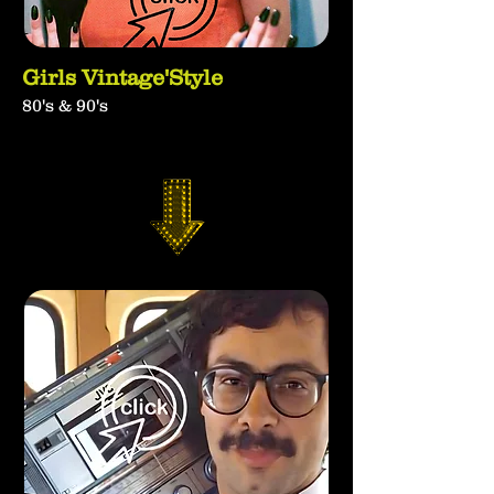
Girls Vintage'Style
80's & 90's