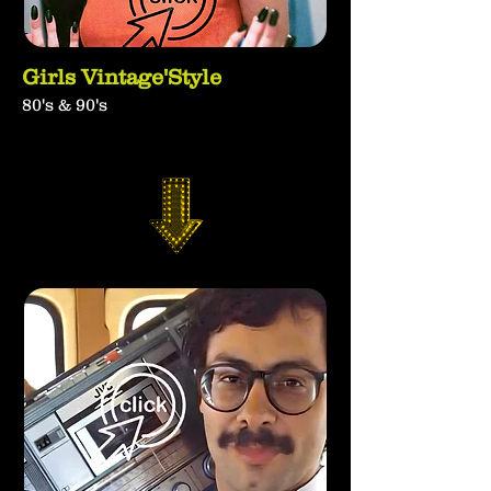
Girls Vintage'Style
80's & 90's