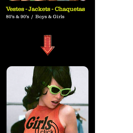
contribution à une aventure créative et 
Vestes - Jackets - Chaquetas
radiophonique...
80's & 90's / Boys & Girls