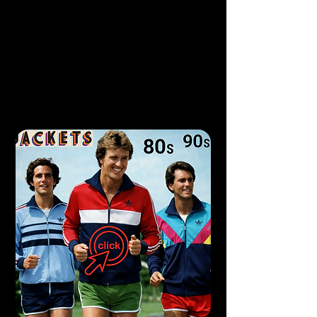
années 80 et 90. Vestes de sport 
mythiques, coupes audacieuses, 
matières et couleurs qui ont marqué 
toute une génération. Parmi elles, une 
place toute particulière pour les vestes 
Adidas de ces années-là, devenues au fil 
du temps une véritable collection 
personnelle. Aujourd’hui, j’ai décidé de 
faire circuler ces pièces. Les mettre en 
vente, c’est à la fois permettre à 
d’autres passionnés de vintage de leur 
donner une nouvelle vie, mais aussi 
transformer cette collection en moteur 
pour un projet qui me tient à cœur : 
financer la création d’une émission 
hebdomadaire. Chaque vêtement 
acheté est donc bien plus qu’un simple 
objet vintage, c’est une petite 