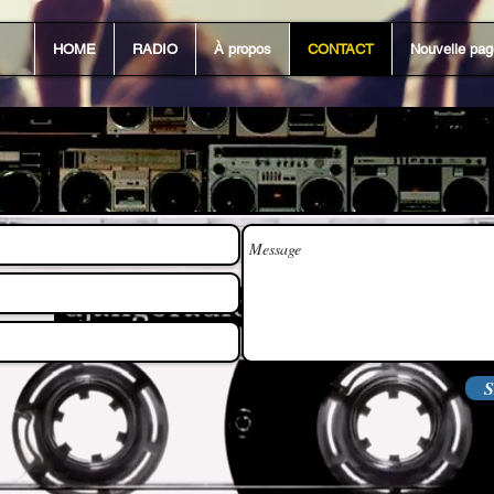
HOME
RADIO
À propos
CONTACT
Nouvelle pag
djangoradio@gmail.com