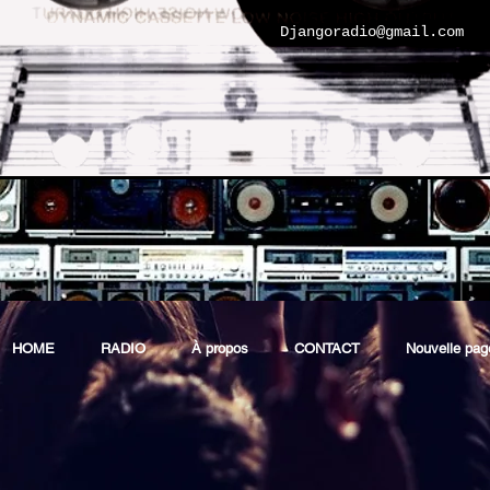
Djangoradio@gmail.com
HOME
RADIO
À propos
CONTACT
Nouvelle pag